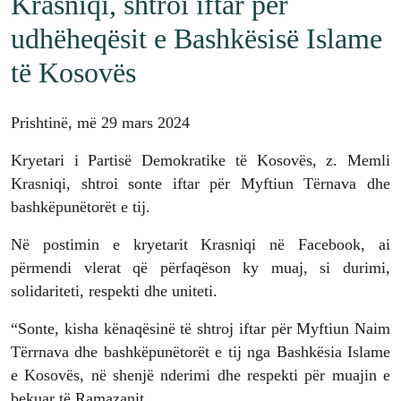
Krasniqi, shtroi iftar për
udhëheqësit e Bashkësisë Islame
të Kosovës
Prishtinë, më 29 mars 2024
Kryetari i Partisë Demokratike të Kosovës, z. Memli
Krasniqi, shtroi sonte iftar për Myftiun Tërnava dhe
bashkëpunëtorët e tij.
Në postimin e kryetarit Krasniqi në Facebook, ai
përmendi vlerat që përfaqëson ky muaj, si durimi,
solidariteti, respekti dhe uniteti.
“Sonte, kisha kënaqësinë të shtroj iftar për Myftiun Naim
Tërrnava dhe bashkëpunëtorët e tij nga Bashkësia Islame
e Kosovës, në shenjë nderimi dhe respekti për muajin e
bekuar të Ramazanit.