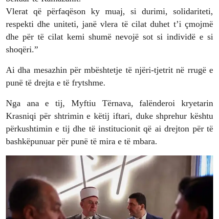
Vlerat që përfaqëson ky muaj, si durimi, solidariteti,
respekti dhe uniteti, janë vlera të cilat duhet t’i çmojmë
dhe për të cilat kemi shumë nevojë sot si individë e si
shoqëri.”
Ai dha mesazhin për mbështetje të njëri-tjetrit në rrugë e
punë të drejta e të frytshme.
Nga ana e tij, Myftiu Tërnava, falënderoi kryetarin
Krasniqi për shtrimin e këtij iftari, duke shprehur kështu
përkushtimin e tij dhe të institucionit që ai drejton për të
bashkëpunuar për punë të mira e të mbara.