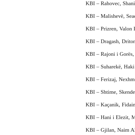
KBI – Rahovec, Shani
KBI – Malishevë, Sead
KBI – Prizren, Valon 
KBI – Dragash, Drito
KBI – Rajoni i Gorës
KBI – Suharekë, Haki
KBI – Ferizaj, Nexhm
KBI – Shtime, Skender
KBI – Kaçanik, Fidaim
KBI – Hani i Elezit, 
KBI – Gjilan, Naim Al