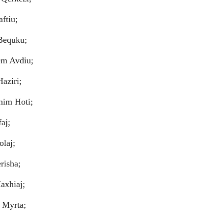
ftiu;
Bequku;
em Avdiu;
aziri;
him Hoti;
aj;
laj;
risha;
axhiaj;
 Myrta;