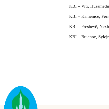
KBI – Viti, Husamedi
KBI – Kamenicë, Fer
KBI – Preshevë, Nex
KBI – Bujanoc, Sylej