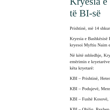
Kryesia e
të BI-së
Prishtinë, më 14 shku
Kryesia e Bashkësisë I
kryesoi Myftiu Naim e
Në këtë mbledhje, Krye
emërimin e kryetarëve 
këta kryetarë:
KBI – Prishtinë, Hete
KBI – Podujevë, Mens
KBI – Fushë Kosovë, 
KBI – Obiliq, Rexhep