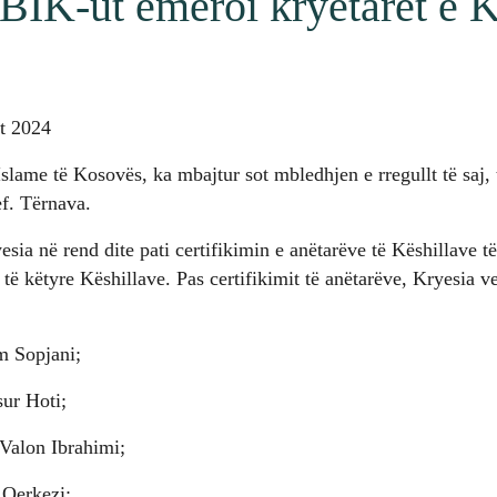
 BIK-ut emëroi kryetarët e K
rt 2024
slame të Kosovës, ka mbajtur sot mbledhjen e rregullt të saj, 
f. Tërnava.
sia në rend dite pati certifikimin e anëtarëve të Këshillave të
të këtyre Këshillave. Pas certifikimit të anëtarëve, Kryesia v
m Sopjani;
ur Hoti;
Valon Ibrahimi;
 Qerkezi;