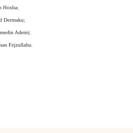
n Hoxha;
id Dermaku;
hmedin Ademi;
man Fejzullahu.