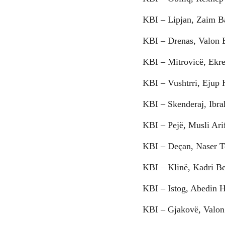
KBI – Lipjan, Zaim Ba
KBI – Drenas, Valon 
KBI – Mitrovicë, Ekr
KBI – Vushtrri, Ejup H
KBI – Skenderaj, Ibra
KBI – Pejë, Musli Arif
KBI – Deçan, Naser To
KBI – Klinë, Kadri Be
KBI – Istog, Abedin H
KBI – Gjakovë, Valon