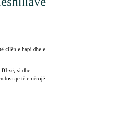
ëshillave
të cilën e hapi dhe e
 BI-së, si dhe
endosi që të emërojë