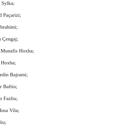
 Sylka;
 Paçarizi;
Ibrahimi;
n Çengaj;
, Munafis Hoxha;
 Hoxha;
edin Bajrami;
 Baftiu;
 Fazliu;
Musa Vila;
iu;