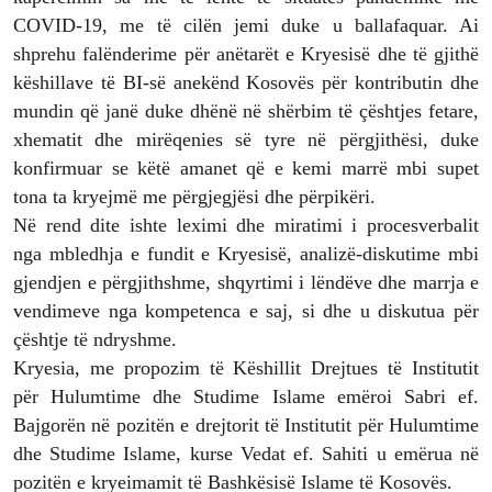
COVID-19, me të cilën jemi duke u ballafaquar. Ai
shprehu falënderime për anëtarët e Kryesisë dhe të gjithë
këshillave të BI-së anekënd Kosovës për kontributin dhe
mundin që janë duke dhënë në shërbim të çështjes fetare,
xhematit dhe mirëqenies së tyre në përgjithësi, duke
konfirmuar se këtë amanet që e kemi marrë mbi supet
tona ta kryejmë me përgjegjësi dhe përpikëri.
Në rend dite ishte leximi dhe miratimi i procesverbalit
nga mbledhja e fundit e Kryesisë, analizë-diskutime mbi
gjendjen e përgjithshme, shqyrtimi i lëndëve dhe marrja e
vendimeve nga kompetenca e saj, si dhe u diskutua për
çështje të ndryshme.
Kryesia, me propozim të Këshillit Drejtues të Institutit
për Hulumtime dhe Studime Islame emëroi Sabri ef.
Bajgorën në pozitën e drejtorit të Institutit për Hulumtime
dhe Studime Islame, kurse Vedat ef. Sahiti u emërua në
pozitën e kryeimamit të Bashkësisë Islame të Kosovës.