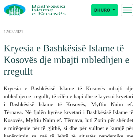
DHURO
12/02/2021
Kryesia e Bashkësisë Islame të
Kosovës dje mbajti mbledhjen e
rregullt
Kryesia e Bashkësisë Islame të Kosovës mbajti dje
mbledhjen e rregullt, të cilën e hapi dhe e kryesoi kryetari
i Bashkësisë Islame të Kosovës, Myftiu Naim ef.
Tërnava. Në fjalën hyrëse kryetari i Bashkësisë Islame të
Kosovës, Myftiu Naim ef. Tërnava, luti Zotin për shëndet
e mirëqenie për të gjithë, si dhe për vullnet e kurajë për
kapërcimin sa më të lehtë të situatës pandemike me