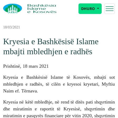
DHURO
18/03/2021
Kryesia e Bashkësisë Islame
mbajti mbledhjen e radhës
Prishtinë, 18 mars 2021
Kryesia e Bashkësisë Islame të Kosovës, mbajti sot
mbledhjen e radhës, të cilën e kryesoi kryetari, Myftiu
Naim ef. Tërnava.
Kryesia në këtë mbledhje, në rend të ditës pati shqyrtimin
dhe miratimin e raportit të Kryesisë, shqyrtimin dhe
miratimin e pasqyrës financiare për vitin 2020, shqyrtimin