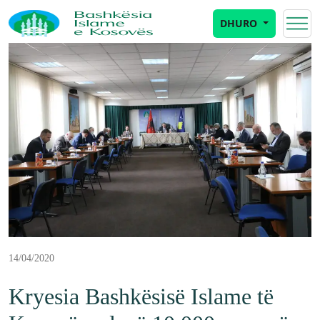
DHURO
14/04/2020
Kryesia Bashkësisë Islame të