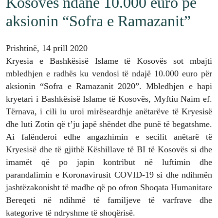
Kosovës ndanë 10.000 euro pë
aksionin “Sofra e Ramazanit”
Prishtinë, 14 prill 2020
Kryesia e Bashkësisë Islame të Kosovës sot mbajti
mbledhjen e radhës ku vendosi të ndajë 10.000 euro për
aksionin “Sofra e Ramazanit 2020”. Mbledhjen e hapi
kryetari i Bashkësisë Islame të Kosovës, Myftiu Naim ef.
Tërnava, i cili iu uroi mirëseardhje anëtarëve të Kryesisë
dhe luti Zotin që t’ju japë shëndet dhe punë të begatshme.
Ai falënderoi edhe angazhimin e secilit anëtarë të
Kryesisë dhe të gjithë Këshillave të BI të Kosovës si dhe
imamët që po japin kontribut në luftimin dhe
parandalimin e Koronavirusit COVID-19 si dhe ndihmën
jashtëzakonisht të madhe që po ofron Shoqata Humanitare
Bereqeti në ndihmë të familjeve të varfrave dhe
kategorive të ndryshme të shoqërisë.