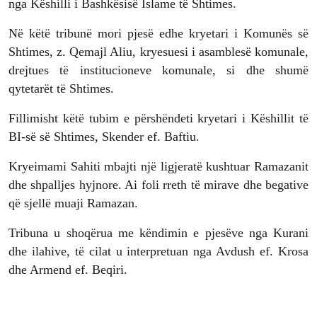
nga Këshilli i Bashkësisë Islame të Shtimes.
Në këtë tribunë mori pjesë edhe kryetari i Komunës së
Shtimes, z. Qemajl Aliu, kryesuesi i asamblesë komunale,
drejtues të institucioneve komunale, si dhe shumë
qytetarët të Shtimes.
Fillimisht këtë tubim e përshëndeti kryetari i Këshillit të
BI-së së Shtimes, Skender ef. Baftiu.
Kryeimami Sahiti mbajti një ligjeratë kushtuar Ramazanit
dhe shpalljes hyjnore. Ai foli rreth të mirave dhe begative
që sjellë muaji Ramazan.
Tribuna u shoqërua me këndimin e pjesëve nga Kurani
dhe ilahive, të cilat u interpretuan nga Avdush ef. Krosa
dhe Armend ef. Beqiri.