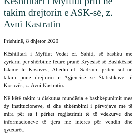
Këshilltari i Myftiut priti në
takim drejtorin e ASK-së, z.
Avni Kastratin
Prishtinë, 8 dhjetor 2020
Këshilltari i Myftiut Vedat ef. Sahiti, së bashku me
zyrtarin për shërbime fetare pranë Kryesisë së Bashkësisë
Islame të Kosovës, Abedin ef. Sadriun, pritën sot në
takim pune drejtorin e Agjencisë së Statistikave të
Kosovës, z. Avni Kastratin.
Në këtë takim u diskutua mundësia e bashkëpunimit mes
dy institucioneve, si dhe shkëmbimi i përvojave më të
mira për sa i përket regjistrimit të të vdekurve dhe
informacioneve të tjera me interes për vendin dhe
qytetarët.