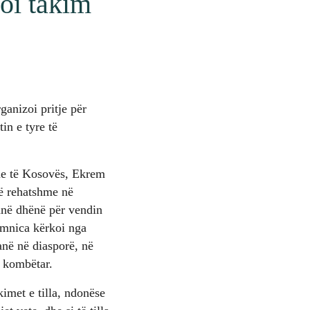
zoi takim
anizoi pritje për
in e tyre të
ame të Kosovës, Ekrem
të rehatshme në
anë dhënë për vendin
Simnica kërkoi nga
anë në diasporë, në
e kombëtar.
kimet e tilla, ndonëse