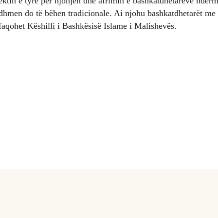
fektin e tyre për njohjen dhe afrimin e bashkatdhetarëve ndërmje
dhmen do të bëhen tradicionale. Ai njohu bashkatdhetarët me 
afaqohet Këshilli i Bashkësisë Islame i Malishevës.