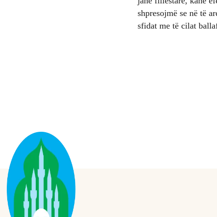
janë fillestare, kanë e
shpresojmë se në të ar
sfidat me të cilat ball