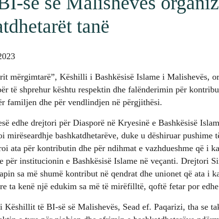
 BI-së së Malishevës organi
tdhetarët tanë
 2023
 mërgimtarë”, Këshilli i Bashkësisë Islame i Malishevës, org
për të shprehur kështu respektin dhe falënderimin për kontribut
 familjen dhe për vendlindjen në përgjithësi.
esë edhe drejtori për Diasporë në Kryesinë e Bashkësisë Isl
uroi mirëseardhje bashkatdhetarëve, duke u dëshiruar pushime 
roi ata për kontributin dhe për ndihmat e vazhdueshme që i k
he për institucionin e Bashkësisë Islame në veçanti. Drejtori 
japin sa më shumë kontribut në qendrat dhe unionet që ata i k
re ta kenë një edukim sa më të mirëfilltë, qoftë fetar por edh
 i Këshillit të BI-së së Malishevës, Sead ef. Paqarizi, tha se ta