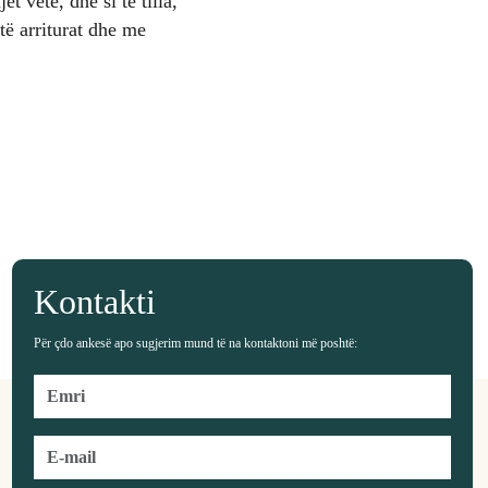
t vete, dhe si të tilla,
të arriturat dhe me
Kontakti
Për çdo ankesë apo sugjerim mund të na kontaktoni më poshtë: