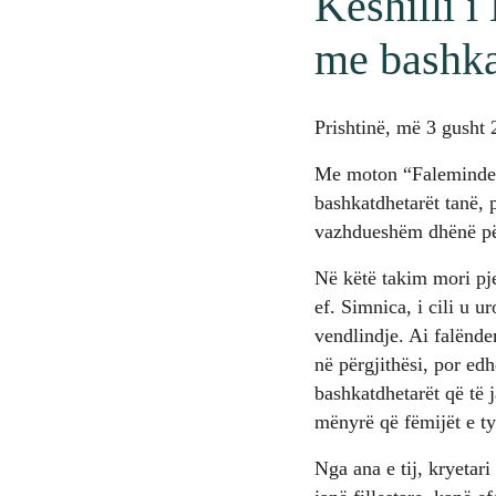
Këshilli i
me bashka
Prishtinë, më 3 gusht
Me moton “Faleminderit
bashkatdhetarët tanë, 
vazhdueshëm dhënë për
Në këtë takim mori pj
ef. Simnica, i cili u 
vendlindje. Ai falënde
në përgjithësi, por ed
bashkatdhetarët që të 
mënyrë që fëmijët e ty
Nga ana e tij, kryetari