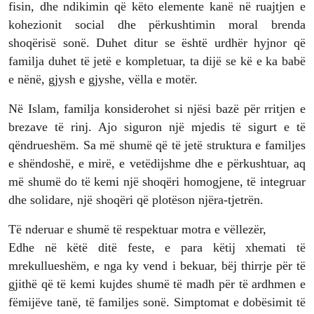
fisin, dhe ndikimin që këto elemente kanë në ruajtjen e
kohezionit social dhe përkushtimin moral brenda
shoqërisë sonë. Duhet ditur se është urdhër hyjnor që
familja duhet të jetë e kompletuar, ta dijë se kë e ka babë
e nënë, gjysh e gjyshe, vëlla e motër.
Në Islam, familja konsiderohet si njësi bazë për rritjen e
brezave të rinj. Ajo siguron një mjedis të sigurt e të
qëndrueshëm. Sa më shumë që të jetë struktura e familjes
e shëndoshë, e mirë, e vetëdijshme dhe e përkushtuar, aq
më shumë do të kemi një shoqëri homogjene, të integruar
dhe solidare, një shoqëri që plotëson njëra-tjetrën.
Të nderuar e shumë të respektuar motra e vëllezër,
Edhe në këtë ditë feste, e para këtij xhemati të
mrekullueshëm, e nga ky vend i bekuar, bëj thirrje për të
gjithë që të kemi kujdes shumë të madh për të ardhmen e
fëmijëve tanë, të familjes sonë. Simptomat e dobësimit të