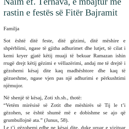
Naim ef. Tërnava, e mbajtur me
rastin e festës së Fitër Bajramit
Familja
Sot është ditë feste, ditë gëzimi, ditë mëshire e
shpërblimi, ngase të gjitha adhurimet dhe lutjet, të cilat i
kemi kryer gjatë këtij muaji të bekuar Ramazan ishin
rrugë drejt këtij gëzimi e vëllazërimi, andaj me të drejtë i
gëzohemi kësaj dite kaq madhështore dhe kaq të
gëzueshme, ngase vjen pas një adhurimi e përkushtimi
njëmujor.
Në shenjë të kësaj, Zoti xh.sh., thotë:
“Vetëm mirësisë së Zotit dhe mëshirës së Tij le t’i
gëzohen, se është shumë më e dobishme se ajo që
grumbullojnë ata.” (Junus, 58).
Le t’i gëzohemi edhe ne kësaj dite, duke uruar e vizituar