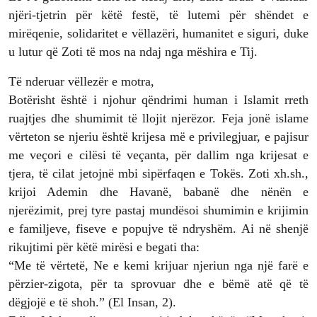
njëri-tjetrin për këtë festë, të lutemi për shëndet e
mirëqenie, solidaritet e vëllazëri, humanitet e siguri, duke
u lutur që Zoti të mos na ndaj nga mëshira e Tij.
Të nderuar vëllezër e motra,
Botërisht është i njohur qëndrimi human i Islamit rreth
ruajtjes dhe shumimit të llojit njerëzor. Feja jonë islame
vërteton se njeriu është krijesa më e privilegjuar, e pajisur
me veçori e cilësi të veçanta, për dallim nga krijesat e
tjera, të cilat jetojnë mbi sipërfaqen e Tokës. Zoti xh.sh.,
krijoi Ademin dhe Havanë, babanë dhe nënën e
njerëzimit, prej tyre pastaj mundësoi shumimin e krijimin
e familjeve, fiseve e popujve të ndryshëm. Ai në shenjë
rikujtimi për këtë mirësi e begati tha:
“Me të vërtetë, Ne e kemi krijuar njeriun nga një farë e
përzier-zigota, për ta sprovuar dhe e bëmë atë që të
dëgjojë e të shoh.” (El Insan, 2).