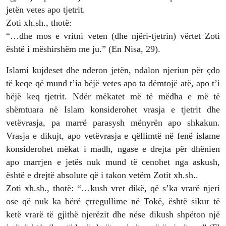
jetën vetes apo tjetrit.
Zoti xh.sh., thotë:
“…dhe mos e vritni veten (dhe njëri-tjetrin) vërtet Zoti
është i mëshirshëm me ju.” (En Nisa, 29).
Islami kujdeset dhe nderon jetën, ndalon njeriun për çdo
të keqe që mund t’ia bëjë vetes apo ta dëmtojë atë, apo t’i
bëjë keq tjetrit. Ndër mëkatet më të mëdha e më të
shëmtuara në Islam konsiderohet vrasja e tjetrit dhe
vetëvrasja, pa marrë parasysh mënyrën apo shkakun.
Vrasja e dikujt, apo vetëvrasja e qëllimtë në fenë islame
konsiderohet mëkat i madh, ngase e drejta për dhënien
apo marrjen e jetës nuk mund të cenohet nga askush,
është e drejtë absolute që i takon vetëm Zotit xh.sh..
Zoti xh.sh., thotë: “…kush vret dikë, që s’ka vrarë njeri
ose që nuk ka bërë çrregullime në Tokë, është sikur të
ketë vrarë të gjithë njerëzit dhe nëse dikush shpëton një