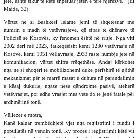
jetë, është sikur të ketë shpëtuar jetën e tërë njerëzve.” (El
Maide, 32).
Vërtet ne si Bashkësi Islame jemi të shqetësuar me
numrin e madh të vetëvrasjeve, që sipas të dhënave të
Policisë së Kosovës, ky fenomen është në rritje. Nga viti
2002 deri më 2023, fatkeqësisht kemi 1230 vetëvrasje në
Kosovë, kemi 1051 vëllavrasje, 2933 raste humbje jete në
komunikacion, vërtet shifra rrëqethëse. Andaj kërkohet
nga ne si shoqëri të mobilizohemi duke përfshirë të gjithë
mekanizmat për të marrë masat e duhura në parandalimin
e kësaj dukurie, ngase nëse qëndrojmë pasivë, atëherë
vetëvrasjet, por edhe vrasjet mes vete do të jenë fatale për
ardhmërinë tonë.
Vëllezër e motra,
Kanë kaluar trembëdhjetë vjet nga regjistrimi i fundit i
popullatës në vendin tonë. Ky proces i regjistrimit këtë vit