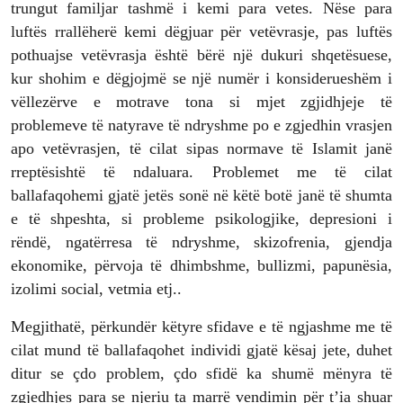
trungut familjar tashmë i kemi para vetes. Nëse para
luftës rrallëherë kemi dëgjuar për vetëvrasje, pas luftës
pothuajse vetëvrasja është bërë një dukuri shqetësuese,
kur shohim e dëgjojmë se një numër i konsiderueshëm i
vëllezërve e motrave tona si mjet zgjidhjeje të
problemeve të natyrave të ndryshme po e zgjedhin vrasjen
apo vetëvrasjen, të cilat sipas normave të Islamit janë
rreptësishtë të ndaluara. Problemet me të cilat
ballafaqohemi gjatë jetës sonë në këtë botë janë të shumta
e të shpeshta, si probleme psikologjike, depresioni i
rëndë, ngatërresa të ndryshme, skizofrenia, gjendja
ekonomike, përvoja të dhimbshme, bullizmi, papunësia,
izolimi social, vetmia etj..
Megjithatë, përkundër këtyre sfidave e të ngjashme me të
cilat mund të ballafaqohet individi gjatë kësaj jete, duhet
ditur se çdo problem, çdo sfidë ka shumë mënyra të
zgjedhjes para se njeriu ta marrë vendimin për t’ia shuar