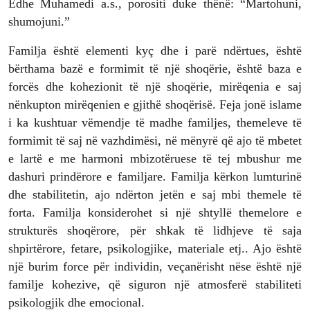
Edhe Muhamedi a.s., porositi duke thënë: “Martohuni,
shumojuni.”
Familja është elementi kyç dhe i parë ndërtues, është
bërthama bazë e formimit të një shoqërie, është baza e
forcës dhe kohezionit të një shoqërie, mirëqenia e saj
nënkupton mirëqenien e gjithë shoqërisë. Feja jonë islame
i ka kushtuar vëmendje të madhe familjes, themeleve të
formimit të saj në vazhdimësi, në mënyrë që ajo të mbetet
e lartë e me harmoni mbizotëruese të tej mbushur me
dashuri prindërore e familjare. Familja kërkon lumturinë
dhe stabilitetin, ajo ndërton jetën e saj mbi themele të
forta. Familja konsiderohet si një shtyllë themelore e
strukturës shoqërore, për shkak të lidhjeve të saja
shpirtërore, fetare, psikologjike, materiale etj.. Ajo është
një burim force për individin, veçanërisht nëse është një
familje kohezive, që siguron një atmosferë stabiliteti
psikologjik dhe emocional.