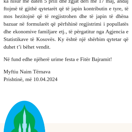
ka nisur me datën 5 prill dhe zgjat deri më 17 maj, andaj
ftojmë të gjithë qytetarët që të japin kontributin e tyre, të
mos hezitojnë që të regjistrohen dhe të japin të dhëna
bazuar në formularët që përfshinë regjistrimi i popullatës
dhe ekonomive familjare etj., të përgatitur nga Agjencia e
Statistikave të Kosovës. Ky është një shërbim qytetar që
duhet t’i bëhet vendit.
Në fund edhe njëherë urime festa e Fitër Bajramit!
Myftiu Naim Tërnava
Prishtinë, më 10.04.2024