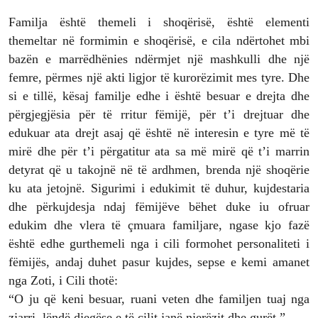
Familja është themeli i shoqërisë, është elementi
themeltar në formimin e shoqërisë, e cila ndërtohet mbi
bazën e marrëdhënies ndërmjet një mashkulli dhe një
femre, përmes një akti ligjor të kurorëzimit mes tyre. Dhe
si e tillë, kësaj familje edhe i është besuar e drejta dhe
përgjegjësia për të rritur fëmijë, për t’i drejtuar dhe
edukuar ata drejt asaj që është në interesin e tyre më të
mirë dhe për t’i përgatitur ata sa më mirë që t’i marrin
detyrat që u takojnë në të ardhmen, brenda një shoqërie
ku ata jetojnë. Sigurimi i edukimit të duhur, kujdestaria
dhe përkujdesja ndaj fëmijëve bëhet duke iu ofruar
edukim dhe vlera të çmuara familjare, ngase kjo fazë
është edhe gurthemeli nga i cili formohet personaliteti i
fëmijës, andaj duhet pasur kujdes, sepse e kemi amanet
nga Zoti, i Cili thotë:
“O ju që keni besuar, ruani veten dhe familjen tuaj nga
zjarri, lëndë djegëse e të cilit janë njerëzit dhe gurët.”