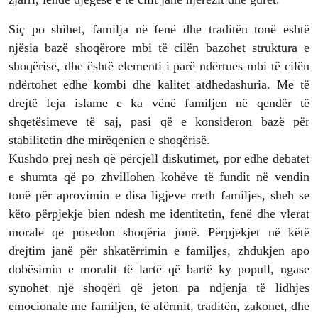
Siç po shihet, familja në fenë dhe traditën tonë është
njësia bazë shoqërore mbi të cilën bazohet struktura e
shoqërisë, dhe është elementi i parë ndërtues mbi të cilën
ndërtohet edhe kombi dhe kalitet atdhedashuria. Me të
drejtë feja islame e ka vënë familjen në qendër të
shqetësimeve të saj, pasi që e konsideron bazë për
stabilitetin dhe mirëqenien e shoqërisë.
Kushdo prej nesh që përcjell diskutimet, por edhe debatet
e shumta që po zhvillohen kohëve të fundit në vendin
tonë për aprovimin e disa ligjeve rreth familjes, sheh se
këto përpjekje bien ndesh me identitetin, fenë dhe vlerat
morale që posedon shoqëria jonë. Përpjekjet në këtë
drejtim janë për shkatërrimin e familjes, zhdukjen apo
dobësimin e moralit të lartë që bartë ky popull, ngase
synohet një shoqëri që jeton pa ndjenja të lidhjes
emocionale me familjen, të afërmit, traditën, zakonet, dhe