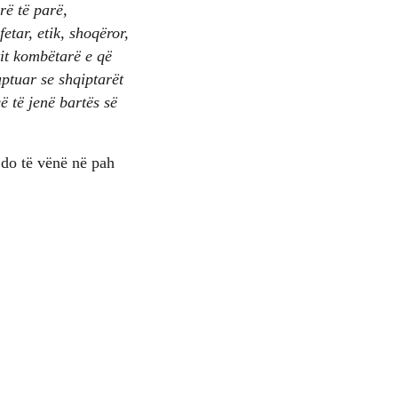
rë të parë,
fetar, etik, shoqëror,
tit kombëtarë e që
ptuar se shqiptarët
ë të jenë bartës së
 do të vënë në pah