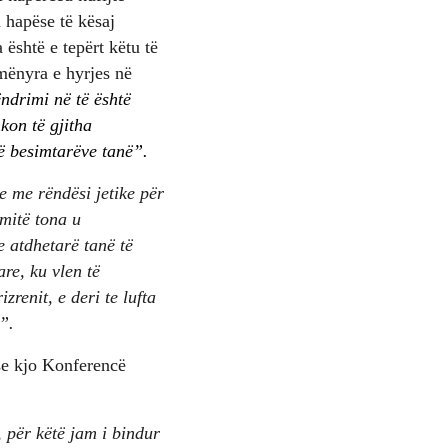
 hapëse të kësaj
është e tepërt këtu të
 mënyra e hyrjes në
ëndrimi në të është
kon të gjitha
 të besimtarëve tanë”.
e me rëndësi jetike për
mitë tona u
e atdhetarë tanë të
are, ku vlen të
renit, e deri te lufta
”.
 se kjo Konferencë
 për këtë jam i bindur