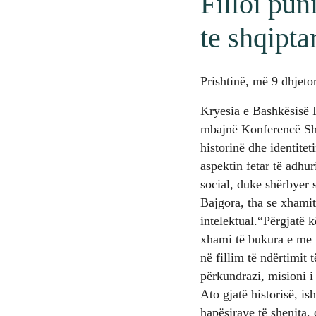
Filloi pu
te shqiptar
Prishtinë, më 9 dhjeto
Kryesia e Bashkësisë 
mbajnë Konferencë Shke
historinë dhe identite
aspektin fetar të adhur
social, duke shërbyer 
Bajgora, tha se xhamit
intelektual.“Përgjatë 
xhami të bukura e me v
në fillim të ndërtimit
përkundrazi, misioni i
Ato gjatë historisë, is
hapësirave të shenjta, 