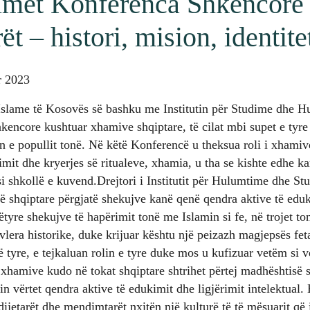
nimet Konferenca Shkencor
ët – histori, mision, identite
r 2023
Islame të Kosovës së bashku me Institutin për Studime dhe 
ncore kushtuar xhamive shqiptare, të cilat mbi supet e tyre 
tin e popullit tonë. Në këtë Konferencë u theksua roli i xhamiv
imit dhe kryerjes së ritualeve, xhamia, u tha se kishte edhe ka
si shkollë e kuvend.Drejtori i Institutit për Hulumtime dhe St
ë shqiptare përgjatë shekujve kanë qenë qendra aktive të eduk
këtyre shekujve të hapërimit tonë me Islamin si fe, në trojet 
lera historike, duke krijuar kështu një peizazh magjepsës fet
 të tyre, e tejkaluan rolin e tyre duke mos u kufizuar vetëm si
 xhamive kudo në tokat shqiptare shtrihet përtej madhështisë s
hin vërtet qendra aktive të edukimit dhe ligjërimit intelektual.
dijetarët dhe mendimtarët nxitën një kulturë të të mësuarit që 