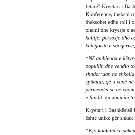
fetarë”.Kryetari i Bas
Konference, theksoi ro
theksohet edhe roli i 
xhami dhe kryerja e a
kalitje, përsosje dhe 
kategoritë e shoqërisë,
“Në ambientet e këtyre
popullin dhe vendin to
shndërruan në shkolla 
spikatur, që u vunë në 
përmendet se në xhamin
e fundit, ku xhamitë t
Kryetari i Bashkësisë 
është unike për shkak 
“Kjo konferencë shkenc