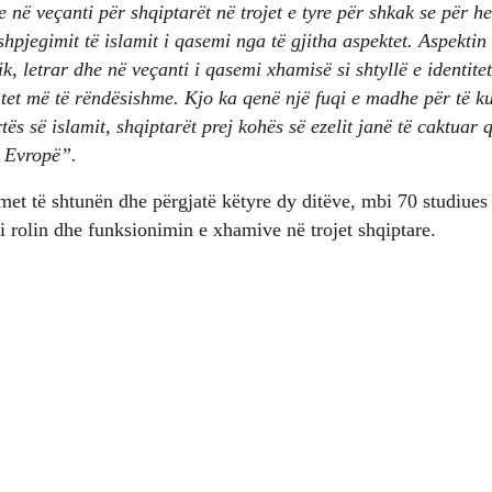
e në veçanti për shqiptarët në trojet e tyre për shkak se për he
 shpjegimit të islamit i qasemi nga të gjitha aspektet. Aspektin 
ik, letrar dhe në veçanti i qasemi xhamisë si shtyllë e identite
tet më të rëndësishme. Kjo ka qenë një fuqi e madhe për të ku
tës së islamit, shqiptarët prej kohës së ezelit janë të caktuar q
e Evropë”.
met të shtunën dhe përgjatë këtyre dy ditëve, mbi 70 studiues
 rolin dhe funksionimin e xhamive në trojet shqiptare.