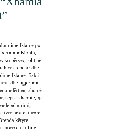
e “Xhamia
t”
Hulumtime Islame po
bartnin misionin,
e, ku përveç rolit në
rakter atdhetar dhe
udime Islame, Sabri
imit dhe ligjërimit
tona u ndërtuan shumë
ar, sepse xhamitë, që
 vende adhurimi,
ë tyre arkitekturore.
 Brenda këtyre
i kapërceu kufijtë