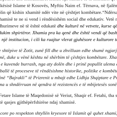
hkësisë Islame të Kosovës, Myftiu Naim ef. Tërnava, në fjalën
lin që kishin xhamitë ndër vite në çështjet kombëtare.“Ndërsa 
xhamisë te ne si vend i rëndësishëm social dhe edukativ. Vetë
dhurimeve në të është edukatë
dhe kulturë në vetvete, kurse q
edukim shpirtëror. Xhamia pra ka qenë dhe është vendi që bash
 një institucion, i cili ka ruajtur vlerat gjuhësore e kulturore
 shtëpive të Zotit, zunë fill dhe u zhvilluan edhe shumë ngjarj
në, duke u vënë kështu në shërbim të çështjes kombëtare. Xha
e kuvende burrash, nga aty dolën dhe i prinë popullit ulema 
ballë të proceseve të rëndësishme historike, politike e kombët
ë “Bajrakli” të Prizrenit u mbajt edhe Lidhja Shqiptare e Priz
ona u shndërruan në qendra të rezistencës e të mbijetesës sonë
Fetare Islame të Maqedonisë së Veriut, Shaqir ef. Fetahi, tha
të qasjes gjithëpërfshirëse ndaj xhamisë.
ore po respekton shtyllën kryesore të Islamit që quhet xhami,