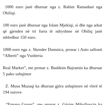
1000 euro janë dhuruar nga z. Rahim Ramadani nga
Obiliqi.
100 euro janë dhuruar nga Islam Mjekiqi, si dhe nga arkat
që gjenden në tri furra të ndryshme në Obiliq janë
mbledhur 150 euro.
1000 euro nga z. Skender Dumnica, pronar i Auto sallonit
“Alberti” nga Vushtrria
Real Market”, me pronar z. Bashkim Bajramin ka dhuruar
5 pako ushqimor
Z. Musa Muzaqi ka dhuruar gjëra ushqimore në vlerë të
194 eurove
. “Emona Group”, me pronar z. Gëzim Mikullovcin ka