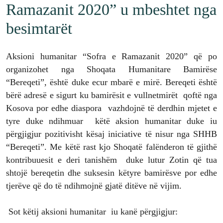
Ramazanit 2020” u mbeshtet nga
besimtarët
Aksioni humanitar “Sofra e Ramazanit 2020” që po
organizohet nga Shoqata Humanitare Bamirëse
“Bereqeti”, është duke ecur mbarë e mirë. Bereqeti është
bërë adresë e sigurt ku bamirësit e vullnetmirët qoftë nga
Kosova por edhe diaspora vazhdojnë të derdhin mjetet e
tyre duke ndihmuar këtë aksion humanitar duke iu
përgjigjur pozitivisht kësaj iniciative të nisur nga SHHB
“Bereqeti”. Me këtë rast kjo Shoqatë falënderon të gjithë
kontribuuesit e deri tanishëm duke lutur Zotin që tua
shtojë bereqetin dhe suksesin këtyre bamirësve por edhe
tjerëve që do të ndihmojnë gjatë ditëve në vijim.
Sot këtij aksioni humanitar iu kanë përgjigjur: