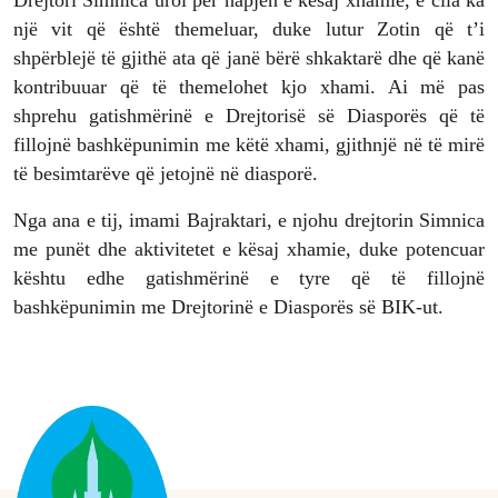
Drejtori Simnica uroi për hapjen e kësaj xhamie, e cila ka
një vit që është themeluar, duke lutur Zotin që t’i
shpërblejë të gjithë ata që janë bërë shkaktarë dhe që kanë
kontribuuar që të themelohet kjo xhami.
Ai më pas
shprehu gatishmërinë e Drejtorisë së Diasporës që të
fillojnë bashkëpunimin me këtë xhami, gjithnjë në të mirë
të besimtarëve që jetojnë në diasporë.
Nga ana e tij, imami Bajraktari, e njohu drejtorin Simnica
me punët dhe aktivitetet e kësaj xhamie, duke potencuar
kështu edhe gatishmërinë e tyre që të fillojnë
bashkëpunimin me Drejtorinë e Diasporës së BIK-ut.