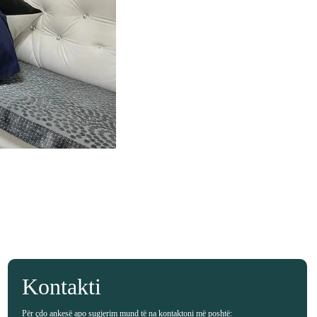
Kontakti
Për çdo ankesë apo sugjerim mund të na kontaktoni më poshtë: