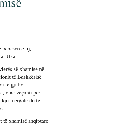
amisë
 banesën e tij,
rat Uka.
 vlerës së xhamisë në
ionit të Bashkësisë
i të gjithë
i, e në veçanti për
e kjo mërgatë do të
a.
it të xhamisë shqiptare