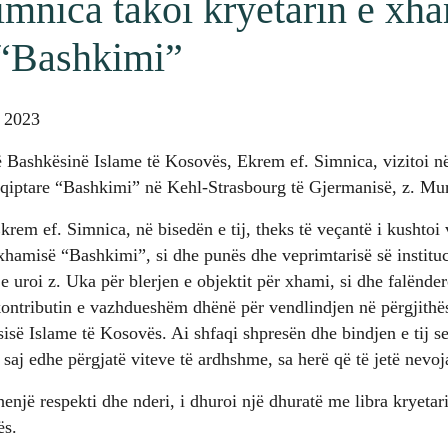
imnica takoi kryetarin e xh
 “Bashkimi”
t 2023
ë Bashkësinë Islame të Kosovës, Ekrem ef. Simnica, vizitoi në
hqiptare “Bashkimi” në Kehl-Strasbourg të Gjermanisë, z. Mu
Ekrem ef. Simnica, në bisedën e tij, theks të veçantë i kushtoi
xhamisë “Bashkimi”, si dhe punës dhe veprimtarisë së instituc
 uroi z. Uka për blerjen e objektit për xhami, si dhe falëndero
ontributin e vazhdueshëm dhënë për vendlindjen në përgjithës
sisë Islame të Kosovës. Ai shfaqi shpresën dhe bindjen e tij s
 saj edhe përgjatë viteve të ardhshme, sa herë që të jetë nevoj
henjë respekti dhe nderi, i dhuroi një dhuratë me libra kryetar
ës.