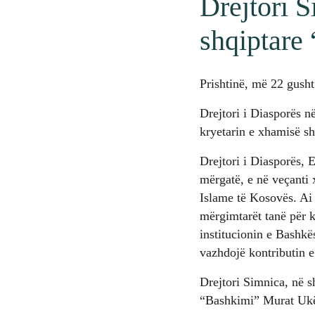
Drejtori S
shqiptare
Prishtinë, më 22 gush
Drejtori i Diasporës n
kryetarin e xhamisë s
Drejtori i Diasporës, 
mërgatë, e në veçanti 
Islame të Kosovës. Ai e
mërgimtarët tanë për k
institucionin e Bashkë
vazhdojë kontributin e
Drejtori Simnica, në s
“Bashkimi” Murat Uk