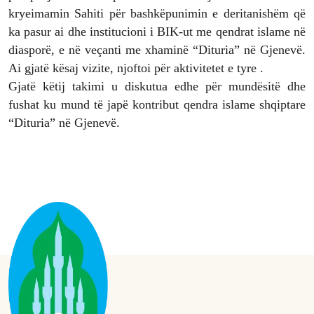
kryeimamin Sahiti për bashkëpunimin e deritanishëm që
ka pasur ai dhe institucioni i BIK-ut me qendrat islame në
diasporë, e në veçanti me xhaminë “Dituria” në Gjenevë.
Ai gjatë kësaj vizite, njoftoi për aktivitetet e tyre .
Gjatë këtij takimi u diskutua edhe për mundësitë dhe
fushat ku mund të japë kontribut qendra islame shqiptare
“Dituria” në Gjenevë.