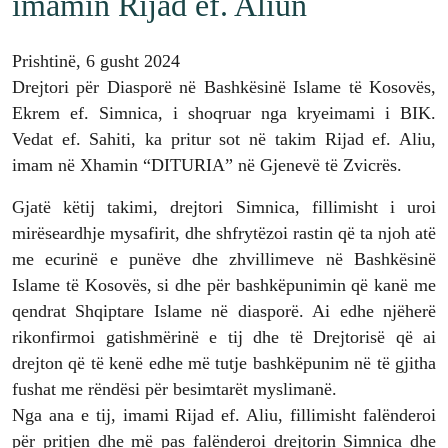
imamin Rijad ef. Aliun
Prishtinë, 6 gusht 2024
Drejtori për Diasporë në Bashkësinë Islame të Kosovës,
Ekrem ef. Simnica, i shoqruar nga kryeimami i BIK.
Vedat ef. Sahiti, ka pritur sot në takim Rijad ef. Aliu,
imam në Xhamin “DITURIA” në Gjenevë të Zvicrës.
Gjatë këtij takimi, drejtori Simnica, fillimisht i uroi
mirëseardhje mysafirit, dhe shfrytëzoi rastin që ta njoh atë
me ecurinë e punëve dhe zhvillimeve në Bashkësinë
Islame të Kosovës, si dhe për bashkëpunimin që kanë me
qendrat Shqiptare Islame në diasporë. Ai edhe njëherë
rikonfirmoi gatishmërinë e tij dhe të Drejtorisë që ai
drejton që të kenë edhe më tutje bashkëpunim në të gjitha
fushat me rëndësi për besimtarët myslimanë.
Nga ana e tij, imami Rijad ef. Aliu, fillimisht falënderoi
për pritjen dhe më pas falënderoi drejtorin Simnica dhe