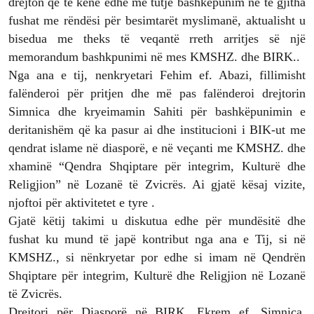
drejton që të kenë edhe më tutje bashkëpunim në të gjitha
fushat me rëndësi për besimtarët myslimanë, aktualisht u
bisedua me theks të veqantë rreth arritjes së një
memorandum bashkpunimi në mes KMSHZ. dhe BIRK..
Nga ana e tij, nenkryetari Fehim ef. Abazi, fillimisht
falënderoi për pritjen dhe më pas falënderoi drejtorin
Simnica dhe kryeimamin Sahiti për bashkëpunimin e
deritanishëm që ka pasur ai dhe institucioni i BIK-ut me
qendrat islame në diasporë, e në veçanti me KMSHZ. dhe
xhaminë “Qendra Shqiptare për integrim, Kulturë dhe
Religjion” në Lozanë të Zvicrës. Ai gjatë kësaj vizite,
njoftoi për aktivitetet e tyre .
Gjatë këtij takimi u diskutua edhe për mundësitë dhe
fushat ku mund të japë kontribut nga ana e Tij, si në
KMSHZ., si nënkryetar por edhe si imam në Qendrën
Shqiptare për integrim, Kulturë dhe Religjion në Lozanë
të Zvicrës.
Drejtori për Diasporë në BIRK, Ekrem ef. Simnica,