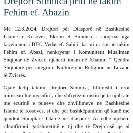
Drejtori Simnica priti në takim
Fehim ef. Abazin
Më 12.8.2024, Drejtori për Diasporë në Bashkësinë
Islame të Kosovës, Ekrem ef. Simnica, i shoqruar nga
kryeimami i BIK. Vedat ef. Sahiti, ka pritur sot në takim
Fehim ef. Abazi, nenkryetar i Komunitetit Musliman
Shqiptar në Zvicër, njëherit imam në Xhamin “ Qendra
Shqiptare për integrim, Kulturë dhe Religjion në Lozanë
të Zvicrës.
Gjatë këtij takimi, drejtori Simnica, fillimisht i uroi
mirëseardhje mysafirit, dhe shfrytëzoi rastin që ta njoh atë
me ecurinë e punëve dhe zhvillimeve në Bashkësinë
Islame të Kosovës, si dhe për bashkëpunimin që kanë me
qendrat Shqiptare Islame në diasporë. Ai edhe njëherë
rikonfirmoi gatishmërinë e tij dhe të Drejtorisë që ai