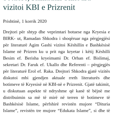
vizitoi KBI e Prizrenit
Prishtinë, 1 korrik 2020
Drejtori për shtyp dhe veprimtari botuese nga Kryesia e
BIRK- ut, Ramadan Shkodra i shoqëruar nga përgjegjësi
për literaturë Agim Gashi vizitoi Këshillin e Bashkësisë
Islame në Prizren ku u prit nga kryetar i këtij Këshilli
Besim ef. Berisha kryeimami Dr. Orhan ef. Bislimaj,
sekretari Dr. Faruk ef. Ukallo dhe Referenti – përgjegjës
për literaturë Erol ef. Raka. Drejtori Shkodra gjatë vizitës
diskutoi mbi gjendjen aktuale rreth literaturës dhe
botimeve të Kryesisë në KBI-në e Prizrenit. Gjatë takimit,
u diskutuan aspekte të ndryshme që kanë të bëjnë me
distribuimin sa më të mirë në terren të botimeve të
Bashkësisë Islame, përfshirë revistën mujore “Dituria
Islame”, revistën tre mujore “Edukata Islame”, si dhe të