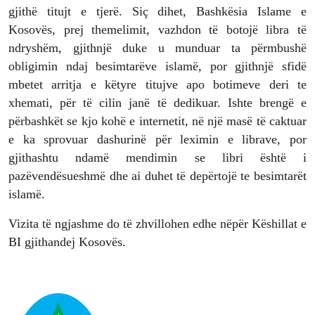
gjithë titujt e tjerë. Siç dihet, Bashkësia Islame e
Kosovës, prej themelimit, vazhdon të botojë libra të
ndryshëm, gjithnjë duke u munduar ta përmbushë
obligimin ndaj besimtarëve islamë, por gjithnjë sfidë
mbetet arritja e këtyre titujve apo botimeve deri te
xhemati, për të cilin janë të dedikuar. Ishte brengë e
përbashkët se kjo kohë e internetit, në një masë të caktuar
e ka sprovuar dashurinë për leximin e librave, por
gjithashtu ndamë mendimin se libri është i
pazëvendësueshmë dhe ai duhet të depërtojë te besimtarët
islamë.
Vizita të ngjashme do të zhvillohen edhe nëpër Këshillat e
BI gjithandej Kosovës.