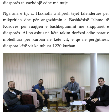
diasporës të vazhdojë edhe më tutje.
Nga ana e tij, z. Haxholli u shpreh tejet falënderues për
mikpritjen dhe për angazhimin e Bashkësisë Islame të
Kosovës për ruajtjen e bashkëpunimit me shqiptarët e
diasporës. Ai po ashtu në këtë takim dorëzoi edhe parat e
mbledhura për kurban në këtë vit, e që në përgjithësi,
diaspora këtë vit ka tubuar 1220 kurban.