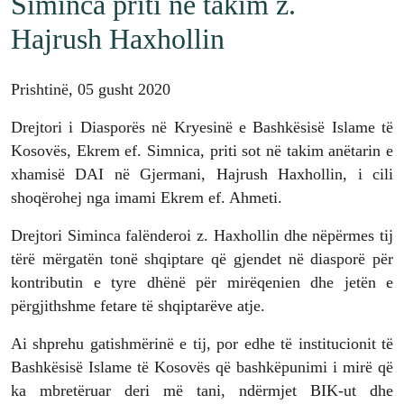
Siminca priti në takim z.
Hajrush Haxhollin
Prishtinë, 05 gusht 2020
Drejtori i Diasporës në Kryesinë e Bashkësisë Islame të
Kosovës, Ekrem ef. Simnica, priti sot në takim anëtarin e
xhamisë DAI në Gjermani, Hajrush Haxhollin, i cili
shoqërohej nga imami Ekrem ef. Ahmeti.
Drejtori Siminca falënderoi z. Haxhollin dhe nëpërmes tij
tërë mërgatën tonë shqiptare që gjendet në diasporë për
kontributin e tyre dhënë për mirëqenien dhe jetën e
përgjithshme fetare të shqiptarëve atje.
Ai shprehu gatishmërinë e tij, por edhe të institucionit të
Bashkësisë Islame të Kosovës që bashkëpunimi i mirë që
ka mbretëruar deri më tani, ndërmjet BIK-ut dhe