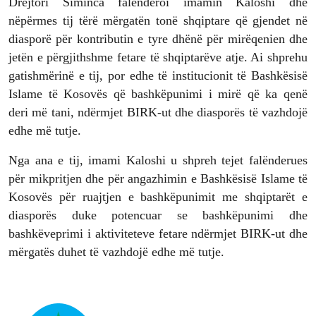
Drejtori Siminca falënderoi imamin Kaloshi dhe
nëpërmes tij tërë mërgatën tonë shqiptare që gjendet në
diasporë për kontributin e tyre dhënë për mirëqenien dhe
jetën e përgjithshme fetare të shqiptarëve atje. Ai shprehu
gatishmërinë e tij, por edhe të institucionit të Bashkësisë
Islame të Kosovës që bashkëpunimi i mirë që ka qenë
deri më tani, ndërmjet BIRK-ut dhe diasporës të vazhdojë
edhe më tutje.
Nga ana e tij, imami Kaloshi u shpreh tejet falënderues
për mikpritjen dhe për angazhimin e Bashkësisë Islame të
Kosovës për ruajtjen e bashkëpunimit me shqiptarët e
diasporës duke potencuar se bashkëpunimi dhe
bashkëveprimi i aktiviteteve fetare ndërmjet BIRK-ut dhe
mërgatës duhet të vazhdojë edhe më tutje.