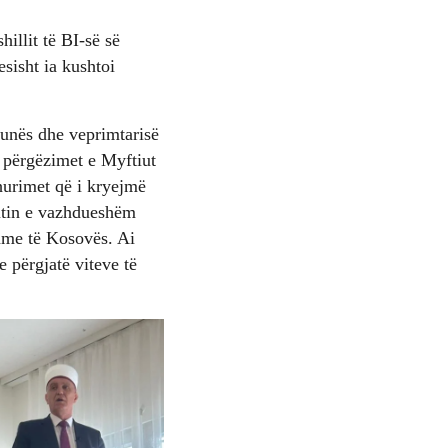
illit të BI-së së
esisht ia kushtoi
 punës dhe veprimtarisë
e përgëzimet e Myftiut
hurimet që i kryejmë
butin e vazhdueshëm
lame të Kosovës. Ai
e përgjatë viteve të