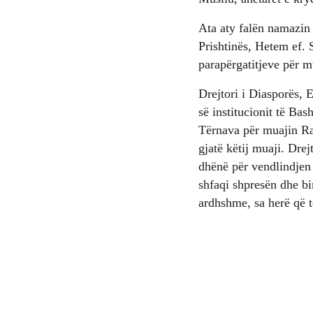
Ata aty falën namazin 
Prishtinës, Hetem ef. S
parapërgatitjeve për 
Drejtori i Diasporës, 
së institucionit të Ba
Tërnava për muajin Ra
gjatë këtij muaji. Dre
dhënë për vendlindjen 
shfaqi shpresën dhe bi
ardhshme, sa herë që t