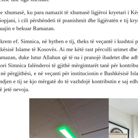
e xhumasë, ku para namazit të xhumasë ligjëroi kryetari i Kësh
opjani, i cili përshëndeti të pranishmit dhe ligjëratën e tij kry
muajin e bekuar Ramazan.
Ekrem ef. Simnica, në hytben e tij, theks të veçantë i kushtoi
shkësisë Islame të Kosovës. Ai me këtë rast përcolli urimet dh
mazan, duke lutur Allahun që të na i pranojë ibadetet dhe ad
jtori Simnica falënderoi të gjithë mërgimtarët tanë për kontri
në përgjithësi, e në veçanti për institucionin e Bashkësisë Is
ndjen e tij se kjo mërgatë do të vazhdojë kontributin e saj edh
ë jetë nevoja.