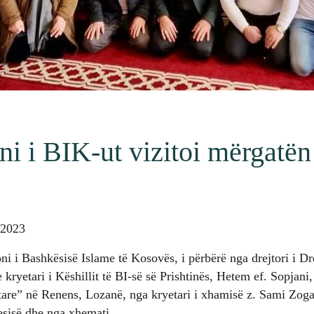
i i BIK-ut vizitoi mërgatën
 2023
i i Bashkësisë Islame të Kosovës, i përbërë nga drejtori i Dr
kryetari i Këshillit të BI-së së Prishtinës, Hetem ef. Sopjani
are” në Renens, Lozanë, nga kryetari i xhamisë z. Sami Zogaj
esisë dhe nga xhemati.