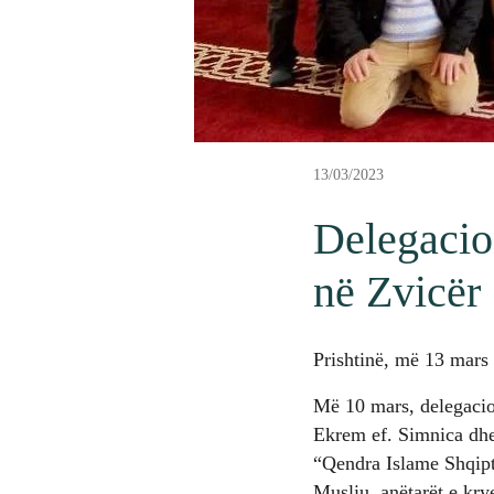
13/03/2023
Delegacion
në Zvicër
Prishtinë, më 13 mars
Më 10 mars, delegacion
Ekrem ef. Simnica dhe 
“Qendra Islame Shqipt
Musliu, anëtarët e kry