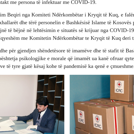
ntakt me persona të infektuar me COVID-19.
ahim Beqiri nga Komiteti Ndërkombëtar i Kryqit të Kuq, e fal
xhallarët dhe tërë personelin e Bashkësisë Islame të Kosovës
jnë të bëjnë në lehtësimin e situatës së krijuar nga COVID-1
qyeshëm me Komitetin Ndërkombëtar te Kryqit të Kuq deri t
edhe për gjendjen shëndetësore të imamëve dhe të stafit të Bas
ështetja psikologjike e morale që imamët ua kanë ofruar qyt
e të tyre gjatë kësaj kohe të pandemisë ka qenë e çmueshme