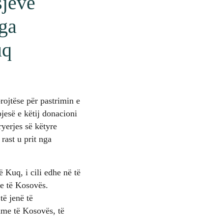
sjeve
ga
uq
rojtëse për pastrimin e
esë e këtij donacioni
ryerjes së këtyre
rast u prit nga
 Kuq, i cili edhe në të
me të Kosovës.
të jenë të
ame të Kosovës, të