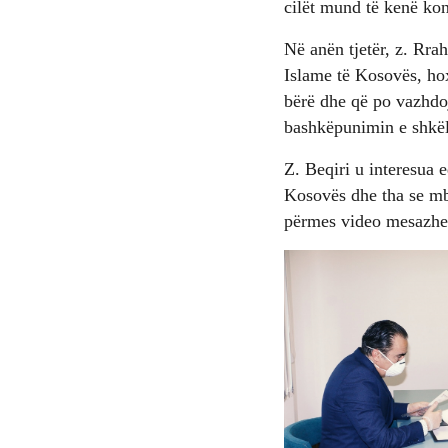
cilët mund të kenë ko
Në anën tjetër, z. Rr
Islame të Kosovës, ho
bërë dhe që po vazhdo
bashkëpunimin e shkël
Z. Beqiri u interesua 
Kosovës dhe tha se mb
përmes video mesazhev