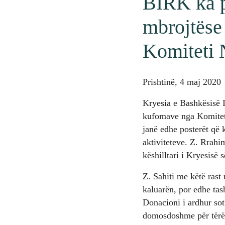
BIRK ka p
mbrojtëse
Komiteti 
Prishtinë, 4 maj 2020
Kryesia e Bashkësisë I
kufomave nga Komiteti
janë edhe posterët që 
aktiviteteve. Z. Rrahi
këshilltari i Kryesisë
Z. Sahiti me këtë rast
kaluarën, por edhe tas
Donacioni i ardhur sot 
domosdoshme për tërë p