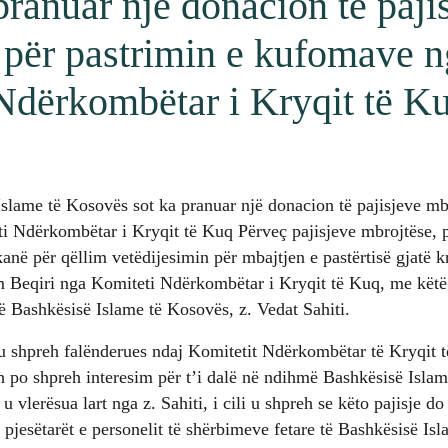
ranuar një donacion të paji
 për pastrimin e kufomave n
Ndërkombëtar i Kryqit të K
slame të Kosovës sot ka pranuar një donacion të pajisjeve mb
 Ndërkombëtar i Kryqit të Kuq Përveç pajisjeve mbrojtëse, pj
kanë për qëllim vetëdijesimin për mbajtjen e pastërtisë gjatë k
m Beqiri nga Komiteti Ndërkombëtar i Kryqit të Kuq, me këtë 
 së Bashkësisë Islame të Kosovës, z. Vedat Sahiti.
 u shpreh falënderues ndaj Komitetit Ndërkombëtar të Kryqit të
h po shpreh interesim për t’i dalë në ndihmë Bashkësisë Isla
u vlerësua lart nga z. Sahiti, i cili u shpreh se këto pajisje do 
jesëtarët e personelit të shërbimeve fetare të Bashkësisë Isl