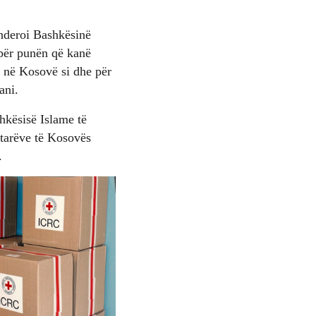
ënderoi Bashkësinë
 për punën që kanë
9 në Kosovë si dhe për
ani.
hkësisë Islame të
etarëve të Kosovës
.