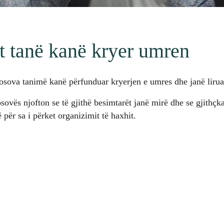
t tanë kanë kryer umren
osova tanimë kanë përfunduar kryerjen e umres dhe janë lirua
ovës njofton se të gjithë besimtarët janë mirë dhe se gjithçk
ë për sa i përket organizimit të haxhit.