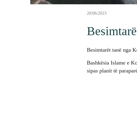
20/06/2023
Besimtarë
Besimtarët tanë nga K
Bashkësia Islame e Kos
sipas planit të parapar