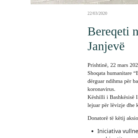
22/03/2020
Bereqeti 
Janjevë
Prishtinë, 22 mars 20
Shoqata humanitare “B
dërguar ndihma për ban
koronavirus.
Këshilli i Bashkësisë 
lejuar për lëvizje dhe
Donatorë të këtij aksio
Iniciativa vullne