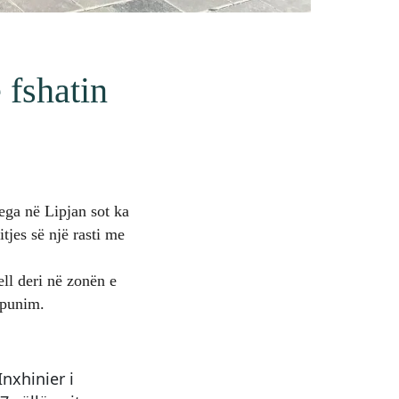
fshatin
ega në Lipjan sot ka
tjes së një rasti me
ll deri në zonën e
ëpunim.
Inxhinier i