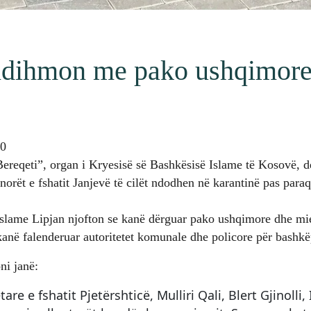
ndihmon me pako ushqimore 
20
ereqeti”, organ i Kryesisë së Bashkësisë Islame të Kosovë, d
orët e fshatit Janjevë të cilët ndodhen në karantinë pas paraqi
Islame Lipjan njofton se kanë dërguar pako ushqimore dhe mie
 kanë falenderuar autoritetet komunale dhe policore për bashk
ni janë:
tare e fshatit Pjetërshticë, Mulliri Qali, Blert Gjinolli, 