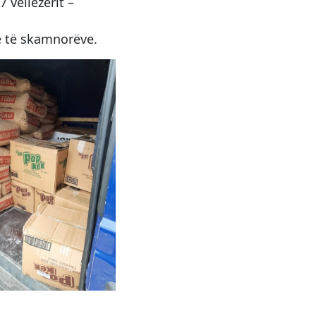
 vëllëzerit –
ë të skamnorëve.