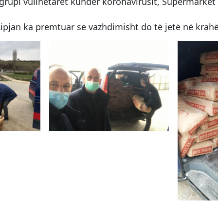
grupi vullnetarët kundër koronavirusit, Supermarket 7
ipjan ka premtuar se vazhdimisht do të jetë në krah