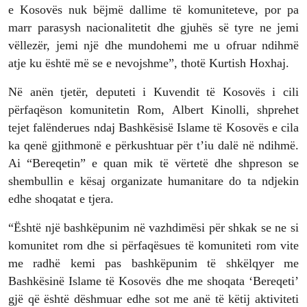
e Kosovës nuk bëjmë dallime të komuniteteve, por pa
marr parasysh nacionalitetit dhe gjuhës së tyre ne jemi
vëllezër, jemi një dhe mundohemi me u ofruar ndihmë
atje ku është më se e nevojshme”, thotë Kurtish Hoxhaj.
Në anën tjetër, deputeti i Kuvendit të Kosovës i cili
përfaqëson komunitetin Rom, Albert Kinolli, shprehet
tejet falënderues ndaj Bashkësisë Islame të Kosovës e cila
ka qenë gjithmonë e përkushtuar për t’iu dalë në ndihmë.
Ai “Bereqetin” e quan mik të vërtetë dhe shpreson se
shembullin e kësaj organizate humanitare do ta ndjekin
edhe shoqatat e tjera.
“Është një bashkëpunim në vazhdimësi për shkak se ne si
komunitet rom dhe si përfaqësues të komuniteti rom vite
me radhë kemi pas bashkëpunim të shkëlqyer me
Bashkësinë Islame të Kosovës dhe me shoqata ‘Bereqeti’
gjë që është dëshmuar edhe sot me anë të këtij aktiviteti