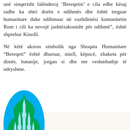
unë sinqerisht falënderoj ‘Bereqetin’ e cila edhe kësaj
radhe ka shtri dorën e ndihmës dhe është treguar
humanitare duke ndihmuar në vazhdimësi komunitetin
Rom i cili ka nevojë jashtëzakonisht për ndihmë”, është
shprehur Kinolli.
Në këtë aksion simbolik nga Shoqata Humanitare
“Bereqeti” është dhuruar, miell, këpucë, xhaketa për
dimër, batanije, jorgan si dhe me veshmbathje të
ndryshme.