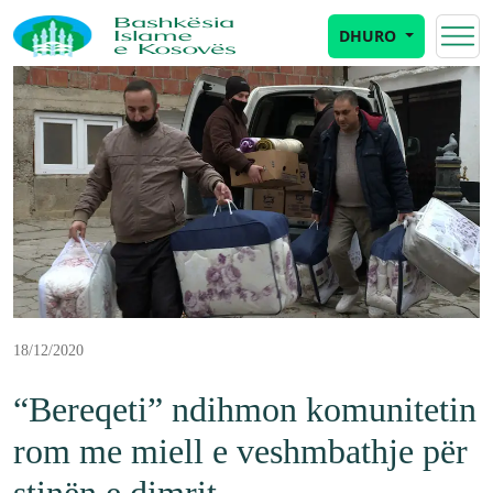
DHURO
18/12/2020
“Bereqeti” ndihmon komunitetin
rom me miell e veshmbathje për
stinën e dimrit