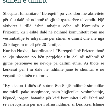
Shoqata Humanitare “Bereqeti” po vazhdon me aktivitete
për t’iu dalë në ndihmë të gjithë qytetarëve të vendit. Një
aktivitet i tillë është mbajtur edhe në Komunën e
Prizrenit, ku i është dalë në ndihmë komunitetit rom me
veshmbathje të ndryshme për stinën e dimrit dhe me nga
25 kilogram miell për 20 familje.
Kurtish Hoxhaj, koordinator i “Bereqetit” në Prizren thotë
se kjo shoqatë po bën përpjekje t’iu dal në ndihmë të
gjithë personave në nevojë pa dallim etnie. Ai thotë se
kërkesat për t’iu dalë në ndihmë janë të shumta, e në
veçanti në stinën e dimrit.
“Ky aksion i ditës së sotme është një ndihmë simbolike
me miell, pako ushqimore, pako higjienike, veshmbathje,
këpucë, jorgan, batanije për këtë komunitet i cili është më
se i nevojshëm për me i ofrua ndihmë, si Bashkësi Islame