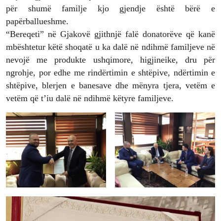
për shumë familje kjo gjendje është bërë e
papërballueshme.
“Bereqeti” në Gjakovë gjithnjë falë donatorëve që kanë
mbështetur këtë shoqatë u ka dalë në ndihmë familjeve në
nevojë me produkte ushqimore, higjineike, dru për
ngrohje, por edhe me rindërtimin e shtëpive, ndërtimin e
shtëpive, blerjen e banesave dhe mënyra tjera, vetëm e
vetëm që t’iu dalë në ndihmë këtyre familjeve.