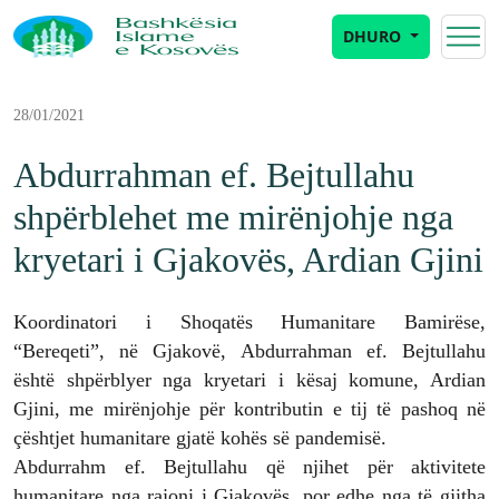
DHURO
28/01/2021
Abdurrahman ef. Bejtullahu
shpërblehet me mirënjohje nga
kryetari i Gjakovës, Ardian Gjini
Koordinatori i Shoqatës Humanitare Bamirëse,
“Bereqeti”, në Gjakovë, Abdurrahman ef. Bejtullahu
është shpërblyer nga kryetari i kësaj komune, Ardian
Gjini, me mirënjohje për kontributin e tij të pashoq në
çështjet humanitare gjatë kohës së pandemisë.
Abdurrahm ef. Bejtullahu që njihet për aktivitete
humanitare nga rajoni i Gjakovës, por edhe nga të gjitha