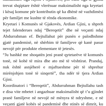
trevat shqiptare është vlerësuar maksimalisht nga kryetari
i kësaj komune për kontributin që ka dhënë në vazhdimësi
për familjet me kushte të rënda ekonomike.
Kryetari i Komunës së Gjakovës, Ardian Gjini, u shpreh
tejet falenderues ndaj “Bereqetit” dhe në veçanti ndaj
Abdurrahman ef. Bejtullahut për punën e palodhshme
gjatë pandemisë, në shërbim të familjeve që kanë pasur
nevojë për produkte elementare të jetesës.
“Ju bashkë me shoqatën jeni pranë qytetarëve të komunës
tonë, në kohë të mira dhe ato më të vështirat. Prandaj,
nuk është asnjëherë e mjaftueshme për të shprehur
mirënjohjen tonë të sinqertë”, tha ndër të tjera Ardian
Gjini.
Koordinatori i “Bereqetit”, Abdurrahman Bejtullahu tash
e disa vite mbetet i angazhuar maksimalisht që t’u gjindet
pranë familjeve në nevojë në mënyra të ndryshme, e në
veçanti gjatë kohës së pandemisë dhe stinës së dimrit, ku