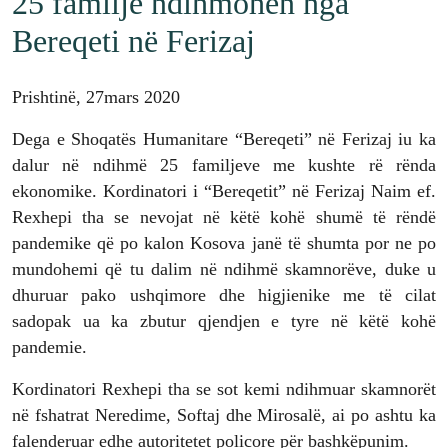
25 familje ndihmohen nga
Bereqeti në Ferizaj
Prishtinë, 27mars 2020
Dega e Shoqatës Humanitare “Bereqeti” në Ferizaj iu ka
dalur në ndihmë 25 familjeve me kushte rë rënda
ekonomike. Kordinatori i “Bereqetit” në Ferizaj Naim ef.
Rexhepi tha se nevojat në këtë kohë shumë të rëndë
pandemike që po kalon Kosova janë të shumta por ne po
mundohemi që tu dalim në ndihmë skamnorëve, duke u
dhuruar pako ushqimore dhe higjienike me të cilat
sadopak ua ka zbutur qjendjen e tyre në këtë kohë
pandemie.
Kordinatori Rexhepi tha se sot kemi ndihmuar skamnorët
në fshatrat Neredime, Softaj dhe Mirosalë, ai po ashtu ka
falenderuar edhe autoritetet policore për bashkëpunim.